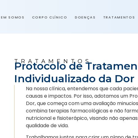
UEM SOMOS
CORPO CLÍNICO
DOENÇAS
TRATAMENTOS
TRATAMENTOS
Protocolo de Tratamen
Individualizado da Dor
Na nossa clínica, entendemos que cada pacien
causas e impactos. Por isso, adotamos um Pro
Dor, que começa com uma avaliação minucios
combina terapias farmacológicas e não farmac
nutricional e fisioterápico, visando não apen
qualidade de vida.
Trabalhamos juntos para criar um plano de t