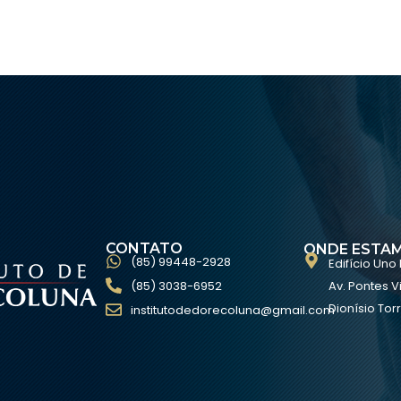
CONTATO
ONDE ESTA
(85) 99448-2928
Edifício Uno
(85) 3038-6952
Av. Pontes Vi
Dionísio Torr
institutodedorecoluna@gmail.com